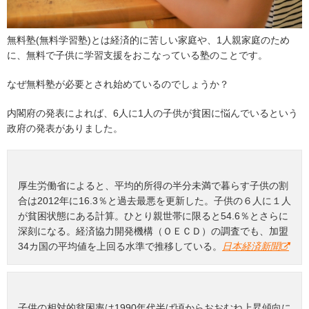
無料塾(無料学習塾)とは経済的に苦しい家庭や、1人親家庭のため
に、無料で子供に学習支援をおこなっている塾のことです。
なぜ無料塾が必要とされ始めているのでしょうか？
内閣府の発表によれば、6人に1人の子供が貧困に悩んでいるという
政府の発表がありました。
厚生労働省によると、平均的所得の半分未満で暮らす子供の割
合は2012年に16.3％と過去最悪を更新した。子供の６人に１人
が貧困状態にある計算。ひとり親世帯に限ると54.6％とさらに
深刻になる。経済協力開発機構（ＯＥＣＤ）の調査でも、加盟
34カ国の平均値を上回る水準で推移している。
日本経済新聞
子供の相対的貧困率は1990年代半ば頃からおおむね上昇傾向に