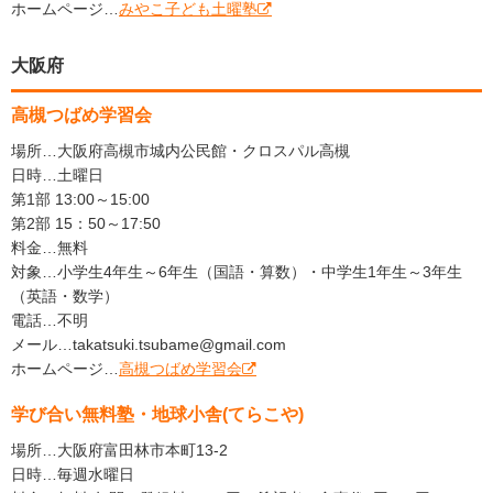
ホームページ…
みやこ子ども土曜塾
大阪府
高槻つばめ学習会
場所…大阪府高槻市城内公民館・クロスパル高槻
日時…土曜日
第1部 13:00～15:00
第2部 15：50～17:50
料金…無料
対象…小学生4年生～6年生（国語・算数）・中学生1年生～3年生
（英語・数学）
電話…不明
メール…takatsuki.tsubame@gmail.com
ホームページ…
高槻つばめ学習会
学び合い無料塾・地球小舎(てらこや)
場所…大阪府富田林市本町13-2
日時…毎週水曜日