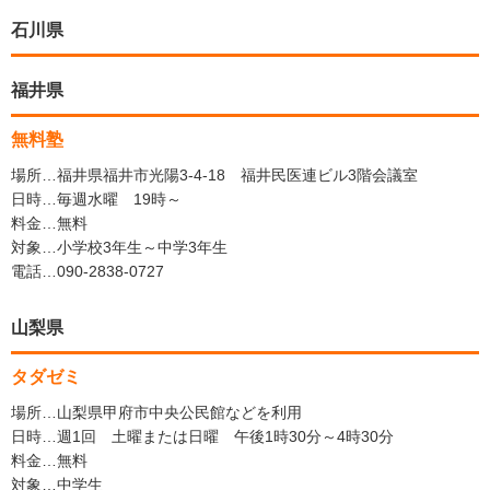
石川県
福井県
無料塾
場所…福井県福井市光陽3-4-18 福井民医連ビル3階会議室
日時…毎週水曜 19時～
料金…無料
対象…小学校3年生～中学3年生
電話…090-2838-0727
山梨県
タダゼミ
場所…山梨県甲府市中央公民館などを利用
日時…週1回 土曜または日曜 午後1時30分～4時30分
料金…無料
対象…中学生