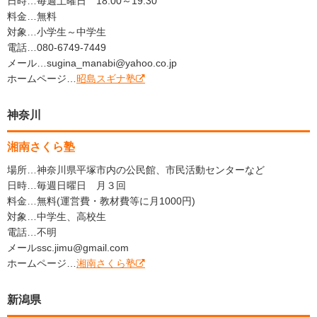
日時…毎週土曜日 18:00～19:30
料金…無料
対象…小学生～中学生
電話…080-6749-7449
メール…sugina_manabi@yahoo.co.jp
ホームページ…
昭島スギナ塾
神奈川
湘南さくら塾
場所…神奈川県平塚市内の公民館、市民活動センターなど
日時…毎週日曜日 月３回
料金…無料(運営費・教材費等に月1000円)
対象…中学生、高校生
電話…不明
メールssc.jimu@gmail.com
ホームページ…
湘南さくら塾
新潟県