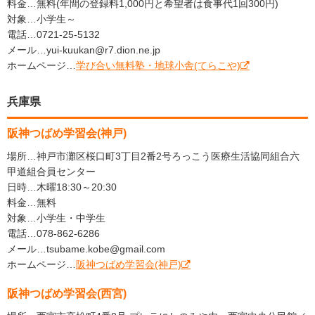
料金…無料(年間の登録料1,000円と希望者は食事代1回300円)
対象…小学生～
電話…0721-25-5132
メール…yui-kuukan@r7.dion.ne.jp
ホームページ…
学び合い無料塾・地球小舎(てらこや)
兵庫県
阪神つばめ学習会(神戸)
場所…神戸市灘区桜口町3丁目2番2号ろっこう医療生活協同組合六
甲道組合員センター
日時…木曜18:30～20:30
料金…無料
対象…小学生・中学生
電話…078-862-6286
メール…tsubame.kobe@gmail.com
ホームページ…
阪神つばめ学習会(神戸)
阪神つばめ学習会(西宮)