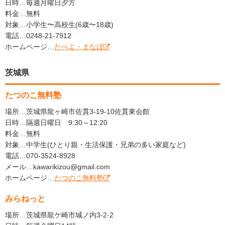
日時…毎週月曜日夕方
料金…無料
対象…小学生〜高校生(6歳〜18歳)
電話…0248-21-7912
ホームページ…
たべよ・まなぼ
茨城県
たつのこ無料塾
場所…茨城県龍ヶ崎市佐貫3-19-10佐貫東会館
日時…隔週日曜日 9:30～12:20
料金…無料
対象…中学生(ひとり親・生活保護・兄弟の多い家庭など)
電話…070-3524-8928
メール…kawarikizou@gmail.com
ホームページ…
たつのこ無料塾
みらねっと
場所…茨城県龍ケ崎市城ノ内3-2-2