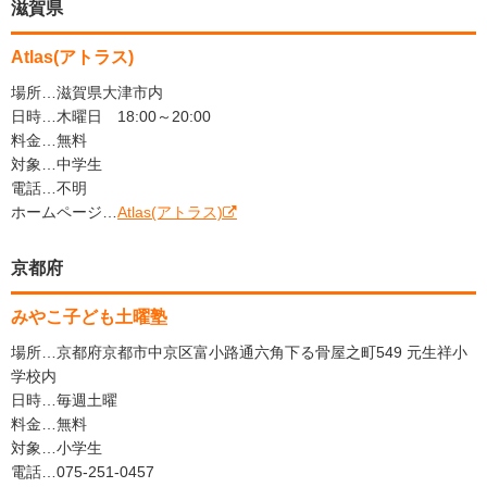
滋賀県
Atlas(アトラス)
場所…滋賀県大津市内
日時…木曜日 18:00～20:00
料金…無料
対象…中学生
電話…不明
ホームページ…
Atlas(アトラス)
京都府
みやこ子ども土曜塾
場所…京都府京都市中京区富小路通六角下る骨屋之町549 元生祥小
学校内
日時…毎週土曜
料金…無料
対象…小学生
電話…075-251-0457