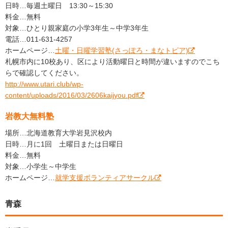
日時…毎週土曜日 13:30～15:30
料金…無料
対象…ひとり親家庭の小学3年生～中学3年生
電話…011-631-4257
ホームページ…
土曜・日曜学習塾(さっぽろ・まなトピア)
札幌市内に10校あり、区により活動曜日と時間が違いますのでこち
らで確認してください。
http://www.utari.club/wp-
content/uploads/2016/03/2606kaijyou.pdf
岩教大無料塾
場所…北海道教育大学岩見沢校内
日時…月に1回 土曜日または日曜日
料金…無料
対象…小学生～中学生
ホームページ…
就学支援ボランティアサークル
青森