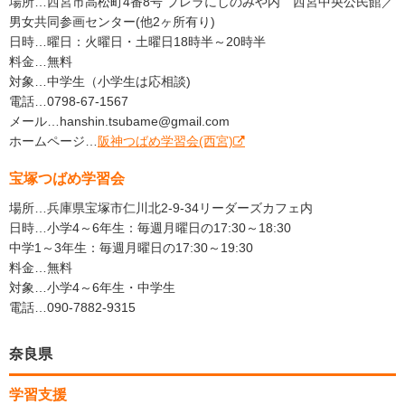
場所…西宮市高松町4番8号 プレラにしのみや内 西宮中央公民館／
男女共同参画センター(他2ヶ所有り)
日時…曜日：火曜日・土曜日18時半～20時半
料金…無料
対象…中学生（小学生は応相談)
電話…0798-67-1567
メール…hanshin.tsubame@gmail.com
ホームページ…
阪神つばめ学習会(西宮)
宝塚つばめ学習会
場所…兵庫県宝塚市仁川北2-9-34リーダーズカフェ内
日時…小学4～6年生：毎週月曜日の17:30～18:30
中学1～3年生：毎週月曜日の17:30～19:30
料金…無料
対象…小学4～6年生・中学生
電話…090-7882-9315
奈良県
学習支援