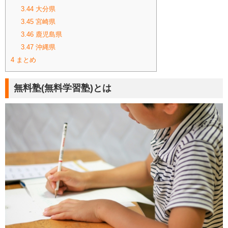
3.44
大分県
3.45
宮崎県
3.46
鹿児島県
3.47
沖縄県
4
まとめ
無料塾(無料学習塾)とは