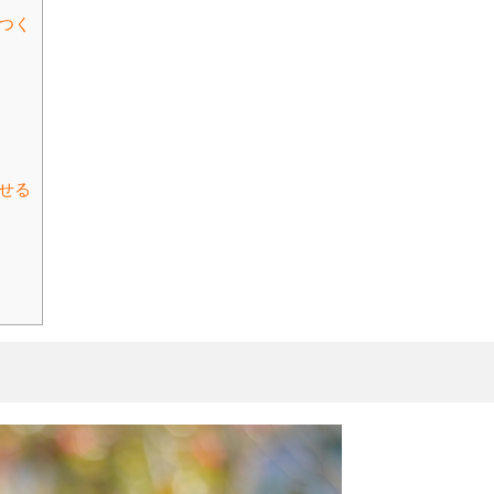
つく
せる