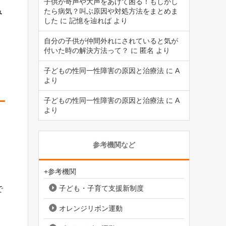
子供が奇声や大声をあげて困る！もしかし
たら病気？叫ぶ原因や対処方法をまとめま
み
した
に
記憶を辿れば
より
自分の子供が仲間外れにされていると気が
付いた時の解決方法って？
に
匿名
より
子どもの性同一性障害の原因と治療法
に
A
より
子どもの性同一性障害の原因と治療法
に
A
より
参考機関など
+参考機関
子ども・子育て支援新制度
で
オレンジリボン運動